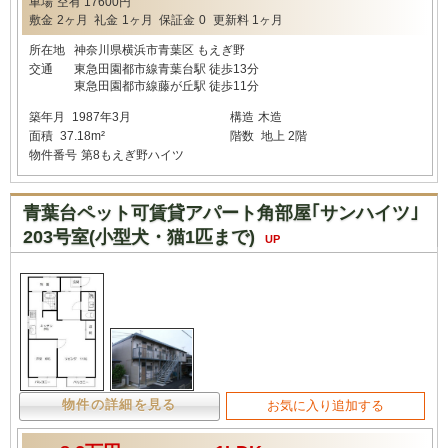
車場
空有 17600円
敷金
2ヶ月
礼金
1ヶ月
保証金
0
更新料
1ヶ月
所在地
神奈川県横浜市青葉区 もえぎ野
交通
東急田園都市線青葉台駅 徒歩13分
東急田園都市線藤が丘駅 徒歩11分
築年月
1987年3月
構造
木造
面積
37.18m²
階数
地上 2階
物件番号
第8もえぎ野ハイツ
青葉台ペット可賃貸アパート角部屋｢サンハイツ｣
203号室(小型犬・猫1匹まで)
UP
物件の詳細を見る
お気に入り追加する