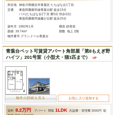
所在地
神奈川県横浜市青葉区 たちばな台1丁目
交通
東急田園都市線青葉台駅 徒歩15分
バス(たちばな台2丁目 乗5分 停歩3分)
東急田園都市線藤が丘駅 徒歩25分
築年月
1992年1月
構造
鉄骨造
面積
39.74m²
階数
地上 2階
物件番号
グランドール青葉台
青葉台ペット可賃貸アパート角部屋「第8もえぎ野
ハイツ」201号室（小型犬・猫1匹まで）
UP
物件の詳細を見る
お気に入り追加する
8.2万円
1LDK
賃料
アパート
間取
共益費・管理費
3000円
駐