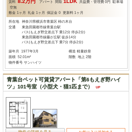
8.2万円
1LDK
賃料
アパート
間取
共益費・管理費
0円
駐車場
空無
敷金
1ヶ月
礼金
1ヶ月
保証金
0
更新料
1ヶ月
所在地
神奈川県横浜市青葉区 柿の木台
交通
東急田園都市線青葉台駅
バス(もえぎ野交差点下 乗12分 停歩2分)
東急田園都市線藤が丘駅 徒歩14分
バス(もえぎ野交差点下 乗7分 停歩2分)
築年月
1977年3月
構造
軽量鉄骨
面積
52.01m²
階数
地上 2階
物件番号
サンハイツ
青葉台ペット可賃貸アパート「第6もえぎ野ハイ
ツ」101号室（小型犬・猫1匹まで）
UP
物件の詳細を見る