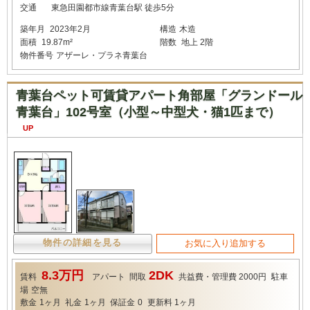
交通
東急田園都市線青葉台駅 徒歩5分
築年月
2023年2月
構造
木造
面積
19.87m²
階数
地上 2階
物件番号
アザーレ・プラネ青葉台
青葉台ペット可賃貸アパート角部屋「グランドール
青葉台」102号室（小型～中型犬・猫1匹まで）
UP
物件の詳細を見る
お気に入り追加する
8.3万円
2DK
賃料
アパート
間取
共益費・管理費
2000円
駐車
場
空無
敷金
1ヶ月
礼金
1ヶ月
保証金
0
更新料
1ヶ月