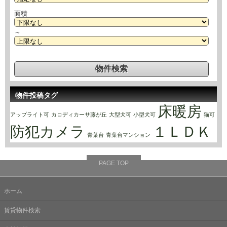
面積
～
物件投稿タグ
床暖房
アップライト可
カロディカーサ藤が丘
大型犬可
小型犬可
猫可
防犯カメラ
１ＬＤＫ
青葉台
青葉台マンション
PAGE TOP
ホーム
賃貸物件検索