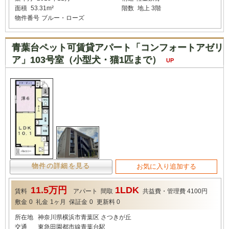
面積
53.31m²
階数
地上 3階
物件番号
ブルー・ローズ
青葉台ペット可賃貸アパート「コンフォートアゼリ
ア」103号室（小型犬・猫1匹まで）
UP
物件の詳細を見る
お気に入り追加する
11.5万円
1LDK
賃料
アパート
間取
共益費・管理費
4100円
敷金
0
礼金
1ヶ月
保証金
0
更新料
0
所在地
神奈川県横浜市青葉区 さつきが丘
交通
東急田園都市線青葉台駅