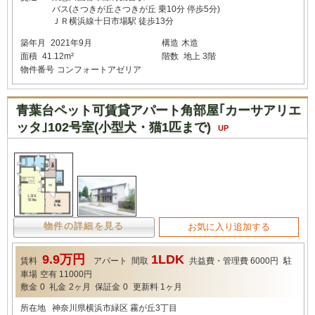
バス(さつきが丘さつきが丘 乗10分 停歩5分)
ＪＲ横浜線十日市場駅 徒歩13分
築年月
2021年9月
構造
木造
面積
41.12m²
階数
地上 3階
物件番号
コンフォートアゼリア
青葉台ペット可賃貸アパート角部屋｢カーサアリエ
ッタ｣102号室(小型犬・猫1匹まで)
UP
物件の詳細を見る
お気に入り追加する
9.9万円
1LDK
賃料
アパート
間取
共益費・管理費
6000円
駐
車場
空有 11000円
敷金
0
礼金
2ヶ月
保証金
0
更新料
1ヶ月
所在地
神奈川県横浜市緑区 霧が丘3丁目