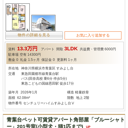
物件の詳細を見る
お気に入り追加する
13.3万円
3LDK
賃料
アパート
間取
共益費・管理費
6000円
駐車場
空有 14300円
敷金
0
礼金
1.5ヶ月
保証金
0
更新料
1ヶ月
所在地
神奈川県横浜市青葉区 すみよし台
交通
東急田園都市線青葉台駅
バス(田奈高校 乗6分 停歩5分)
東急こどもの国線恩田駅 徒歩17分
築年月
2026年1月
構造
軽量鉄骨
面積
62.08m²
階数
地上 2階
物件番号
センチュリーハイムすみよし台Ⅴ
青葉台ペット可賃貸アパート角部屋「ブルーシャト
ー」201号室(小型犬・猫1匹まで)
UP