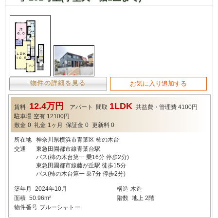
物件の詳細を見る
お気に入り追加する
12.4万円
1LDK
賃料
アパート
間取
共益費・管理費
4100円
駐車場
空有 12100円
敷金
0
礼金
1ヶ月
保証金
0
更新料
0
所在地
神奈川県横浜市青葉区 柿の木台
交通
東急田園都市線青葉台駅
バス(柿の木台第一 乗16分 停歩2分)
東急田園都市線藤が丘駅 徒歩15分
バス(柿の木台第一 乗7分 停歩2分)
築年月
2024年10月
構造
木造
面積
50.96m²
階数
地上 2階
物件番号
ブルーシャトー