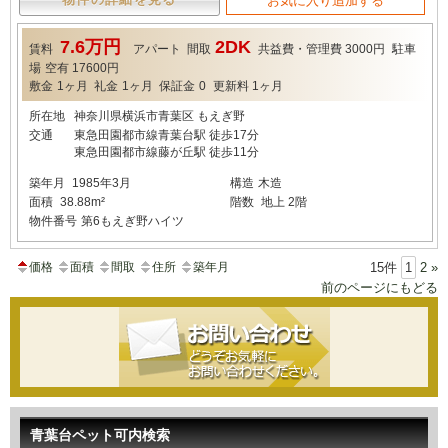
お気に入り追加する
7.6万円
2DK
賃料
アパート
間取
共益費・管理費
3000円
駐車
場
空有 17600円
敷金
1ヶ月
礼金
1ヶ月
保証金
0
更新料
1ヶ月
所在地
神奈川県横浜市青葉区 もえぎ野
交通
東急田園都市線青葉台駅 徒歩17分
東急田園都市線藤が丘駅 徒歩11分
築年月
1985年3月
構造
木造
面積
38.88m²
階数
地上 2階
物件番号
第6もえぎ野ハイツ
価格
面積
間取
住所
築年月
15件
1
2
»
前のページにもどる
青葉台ペット可内検索