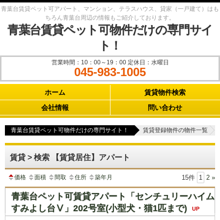
青葉台賃貸ペット可アパート、マンション、テラスハウス、貸家（一戸建て）はも
ちろん青葉台周辺の情報もご紹介しております。
青葉台賃貸ペット可物件だけの専門サイ
ト！
営業時間：10：00～19：00 定休日：水曜日
045-983-1005
Main menu
ホーム
賃貸物件検索
会社情報
問い合わせ
青葉台賃貸ペット可物件だけの専門サイト！
賃貸登録物件の物件一覧
賃貸 > 検索 【賃貸居住】アパート
価格
面積
間取
住所
築年月
15件
1
2
»
青葉台ペット可賃貸アパート「センチュリーハイム
すみよし台Ⅴ」202号室(小型犬・猫1匹まで)
UP