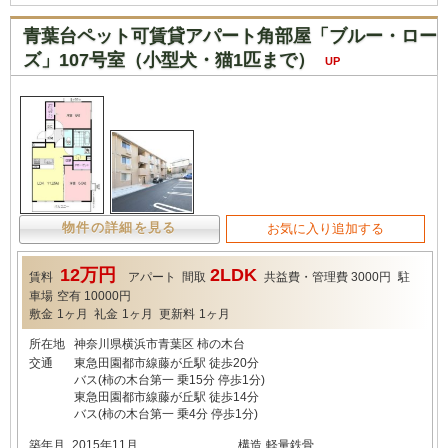
青葉台ペット可賃貸アパート角部屋「ブルー・ロー
ズ」107号室（小型犬・猫1匹まで）
UP
物件の詳細を見る
お気に入り追加する
12万円
2LDK
賃料
アパート
間取
共益費・管理費
3000円
駐
車場
空有 10000円
敷金
1ヶ月
礼金
1ヶ月
更新料
1ヶ月
所在地
神奈川県横浜市青葉区 柿の木台
交通
東急田園都市線藤が丘駅 徒歩20分
バス(柿の木台第一 乗15分 停歩1分)
東急田園都市線藤が丘駅 徒歩14分
バス(柿の木台第一 乗4分 停歩1分)
築年月
2015年11月
構造
軽量鉄骨