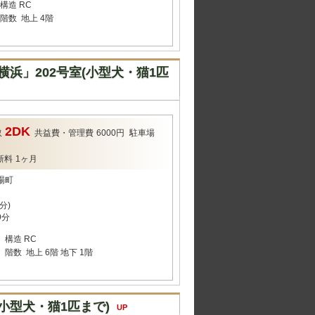
構造
RC
階数
地上 4階
浜」202号室(小型犬・猫1匹
2DK
取
共益費・管理費
6000円
駐車場
新料
1ヶ月
場町
分)
9分
構造
RC
階数
地上 6階 地下 1階
小型犬・猫1匹まで)
UP