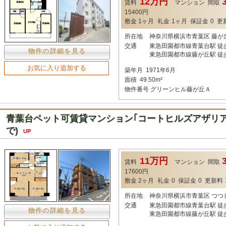
12万円
賃料
マンション
間取
15400円
敷金
1ヶ月
礼金
1ヶ月
保証金
0
更
所在地
神奈川県横浜市青葉区 藤が
交通
東急田園都市線青葉台駅 徒
物件の詳細を見る
東急田園都市線藤が丘駅 徒
お気に入り追加する
築年月
1971年6月
面積
49.50m²
物件番号
グリーンヒル藤が丘Ａ
青葉台ペット可賃貸マンション｢コートヒルズアザリア｣
で)
UP
11万円
賃料
マンション
間取
17600円
敷金
2ヶ月
礼金
0
保証金
0
更新料
所在地
神奈川県横浜市青葉区 つつ
交通
東急田園都市線青葉台駅 徒
物件の詳細を見る
東急田園都市線藤が丘駅 徒