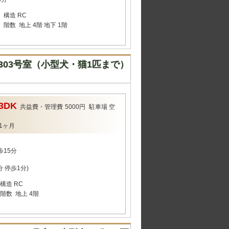
構造
RC
階数
地上 4階 地下 1階
03号室（小型犬・猫1匹まで）
3DK
共益費・管理費
5000円
駐車場
空
1ヶ月
歩15分
 停歩1分)
構造
RC
階数
地上 4階