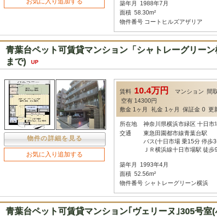
お気に入り追加する
築年月
1988年7月
面積
58.30m²
物件番号
コートヒルズアザリア
青葉台ペット可賃貸マンション「シャトレーグリーン横
まで)
UP
10.4万円
賃料
マンション
間
空有 14300円
敷金
1ヶ月
礼金
1ヶ月
保証金
0
更
所在地
神奈川県横浜市緑区 十日市
交通
東急田園都市線青葉台駅
物件の詳細を見る
バス(十日市場 乗15分 停歩3
ＪＲ横浜線十日市場駅 徒歩
お気に入り追加する
築年月
1993年4月
面積
52.56m²
物件番号
シャトレーグリーン横浜
青葉台ペット可賃貸マンション｢ヴェリーヌ｣305号室(