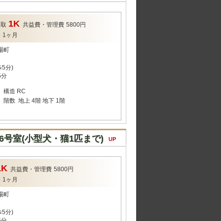
1K
間取
共益費・管理費
5800円
料
1ヶ月
場町
5分)
5分
構造
RC
階数
地上 4階 地下 1階
6号室(小型犬・猫1匹まで)
UP
1K
共益費・管理費
5800円
料
1ヶ月
場町
5分)
5分