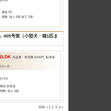
歩20分
構造
RC
階数
地上 6階 地下 1階
405号室（小型犬・猫1匹ま
2LDK
共益費・管理費
4200円
駐車場
0.5ヶ月
歩13分
構造
鉄骨造
階数
地上 4階
35件
«
1
2
3
4
»