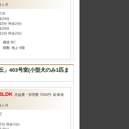
1ヶ月
け台
歩24分
0分 停歩2分)
歩20分
2分 停歩2分)
構造
RC
階数
地上 4階
」403号室(小型犬のみ1匹ま
3LDK
共益費・管理費
7000円
駐車場
1ヶ月
町
分 停歩7分)