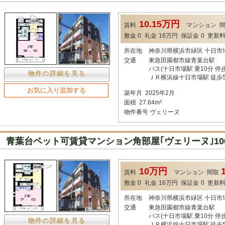
10.15万円
賃料
マンション
敷金
0
礼金
16万円
保証金
0
更新
所在地
神奈川県横浜市緑区 十日市
交通
東急田園都市線青葉台駅
バス(十日市場駅 乗10分 停歩
物件の詳細を見る
ＪＲ横浜線十日市場駅 徒歩
お気に入り追加する
築年月
2025年2月
面積
27.64m²
物件番号
ヴェリーヌ
青葉台ペット可賃貸マンション角部屋｢ヴェリーヌ｣10
10万円
賃料
マンション
間取
敷金
0
礼金
16万円
保証金
0
更新
所在地
神奈川県横浜市緑区 十日市
交通
東急田園都市線青葉台駅
バス(十日市場駅 乗10分 停歩
物件の詳細を見る
ＪＲ横浜線十日市場駅 徒歩