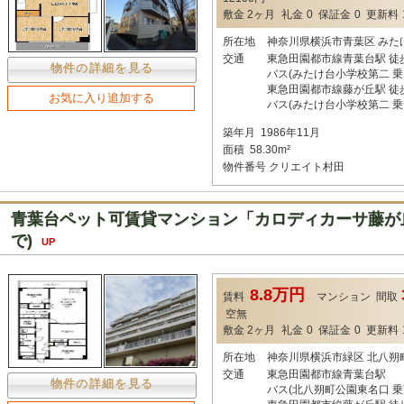
敷金
2ヶ月
礼金
0
保証金
0
更新料
所在地
神奈川県横浜市青葉区 みた
交通
東急田園都市線青葉台駅 徒
物件の詳細を見る
バス(みたけ台小学校第二 乗1
東急田園都市線藤が丘駅 徒
お気に入り追加する
バス(みたけ台小学校第二 乗1
築年月
1986年11月
面積
58.30m²
物件番号
クリエイト村田
青葉台ペット可賃貸マンション「カロディカーサ藤が丘
で)
UP
8.8万円
賃料
マンション
間取
空無
敷金
2ヶ月
礼金
0
保証金
0
更新料
所在地
神奈川県横浜市緑区 北八朔
交通
東急田園都市線青葉台駅
物件の詳細を見る
バス(北八朔町公園東名口 乗7