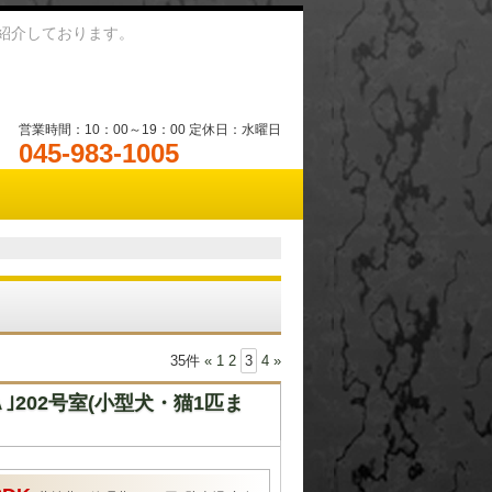
紹介しております。
営業時間：10：00～19：00 定休日：水曜日
045-983-1005
35件
«
1
2
3
4
»
202号室(小型犬・猫1匹ま