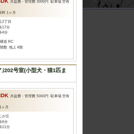
3DK
共益費・管理費
3000円
駐車場
空有
新料
1ヶ月
丘2丁目
歩17分
歩4分
構造
RC
階数
地上 4階
202号室(小型犬・猫1匹ま
3DK
共益費・管理費
5000円
駐車場
空有
1ヶ月
じが丘
歩6分
歩11分