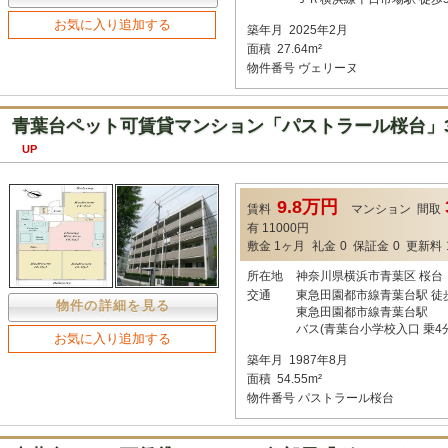
お気に入り追加する
築年月
2025年2月
面積
27.64m²
物件番号
ヴェリーヌ
青葉台ペット可賃貸マンション「パストラール桜台」3
UP
9.8万円
賃料
マンション
間取
有 11000円
敷金
1ヶ月
礼金
0
保証金
0
更新料
所在地
神奈川県横浜市青葉区 桜台
交通
東急田園都市線青葉台駅 徒
物件の詳細を見る
東急田園都市線青葉台駅
バス(青葉台小学校入口 乗4分
お気に入り追加する
築年月
1987年8月
面積
54.55m²
物件番号
パストラール桜台