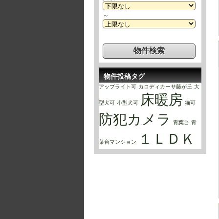
～
物件投稿タグ
アップライト可
カロディカーサ藤が丘
大
床暖房
型犬可
小型犬可
猫可
防犯カメラ
青葉台
青
１ＬＤＫ
葉台マンション