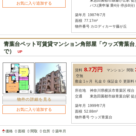
東急田園都市線藤が丘駅 徒
お気に入り追加する
バス(庚申塚 乗4分 停歩8分)
築年月
1987年7月
面積
77.17m²
物件番号
カロディカーサ藤が丘
青葉台ペット可賃貸マンション角部屋「ウッズ青葉台」
で）
UP
8.7万円
賃料
マンション
間取
空無
敷金
1ヶ月
礼金
0
保証金
0
更新料
所在地
神奈川県横浜市青葉区 桜台
交通
東急田園都市線青葉台駅 徒
物件の詳細を見る
築年月
1999年7月
お気に入り追加する
面積
52.88m²
物件番号
ウッズ青葉台
価格
面積
間取
住所
築年月