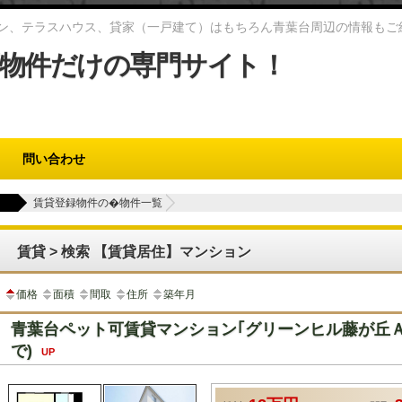
ン、テラスハウス、貸家（一戸建て）はもちろん青葉台周辺の情報もご
物件だけの専門サイト！
問い合わせ
賃貸登録物件の�物件一覧
賃貸 > 検索 【賃貸居住】マンション
価格
面積
間取
住所
築年月
青葉台ペット可賃貸マンション｢グリーンヒル藤が丘Ａ｣
で)
UP