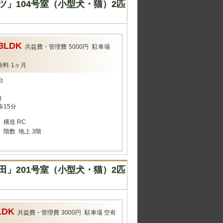
」104号室（小型犬・猫）2匹
3LDK
共益費・管理費
5000円
駐車場
新料
1ヶ月
台
)
歩15分
構造
RC
階数
地上 3階
」201号室（小型犬・猫）2匹
LDK
共益費・管理費
3000円
駐車場
空有