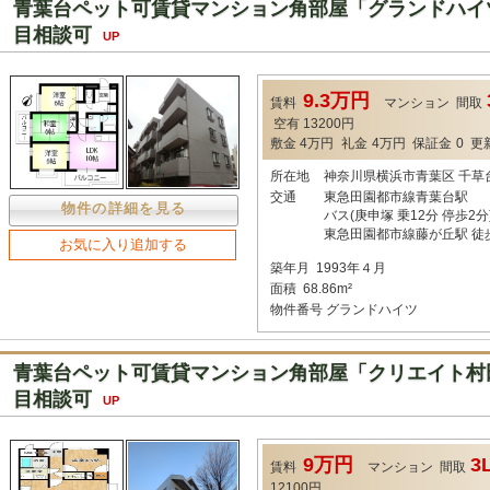
青葉台ペット可賃貸マンション角部屋「グランドハイツ
目相談可
UP
9.3万円
賃料
マンション
間取
空有 13200円
敷金
4万円
礼金
4万円
保証金
0
更
所在地
神奈川県横浜市青葉区 千草
交通
東急田園都市線青葉台駅
物件の詳細を見る
バス(庚申塚 乗12分 停歩2分
東急田園都市線藤が丘駅 徒
お気に入り追加する
築年月
1993年４月
面積
68.86m²
物件番号
グランドハイツ
青葉台ペット可賃貸マンション角部屋「クリエイト村田
目相談可
UP
9万円
3
賃料
マンション
間取
12100円