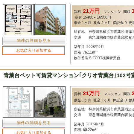
21万円
賃料
マンション
間取
空有 15400～16500円
敷金
1ヶ月
礼金
1ヶ月
保証金
0
更
所在地
神奈川県横浜市青葉区 青葉
交通
東急田園都市線青葉台駅 徒
物件の詳細を見る
築年月
2008年9月
お気に入り追加する
面積
76.11m²
物件番号
S-FORT横浜青葉台
青葉台ペット可賃貸マンション｢クリオ青葉台｣102号室
21万円
賃料
マンション
間取
敷金
1ヶ月
礼金
1ヶ月
保証金
0
更
所在地
神奈川県横浜市青葉区 榎が
交通
東急田園都市線青葉台駅 徒
物件の詳細を見る
築年月
2016年5月
面積
60.22m²
お気に入り追加する