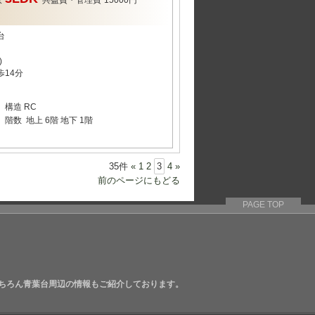
台
)
歩14分
構造
RC
階数
地上 6階 地下 1階
35件
«
1
2
3
4
»
前のページにもどる
PAGE TOP
ちろん青葉台周辺の情報もご紹介しております。