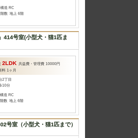
構造
RC
階数
地上 6階
414号室(小型犬・猫1匹ま
2LDK
取
共益費・管理費
10000円
新料
1ヶ月
台2丁目
歩10分
構造
RC
階数
地上 6階
302号室（小型犬・猫1匹まで）