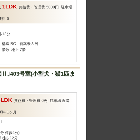
1LDK
取
共益費・管理費
5000円
駐車場
新料
0
歩13分
構造
RC
新築未入居
階数
地上 7階
｣403号室(小型犬・猫1匹ま
3LDK
共益費・管理費
0円
駐車場
近隣
新料
1ヶ月
町
分 停歩4分)
 徒歩12分