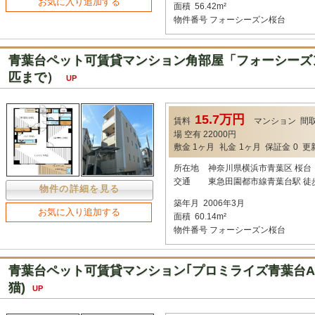
お気に入り追加する
面積
56.42m²
物件番号
フォーシーズン桜台
青葉台ペット可賃貸マンション角部屋「フォーシーズン
匹まで）
UP
15.7万円
賃料
マンション
間
場
空有 22000円
敷金
1ヶ月
礼金
1ヶ月
保証金
0
更
所在地
神奈川県横浜市青葉区 桜台
交通
東急田園都市線青葉台駅 徒
物件の詳細を見る
築年月
2006年3月
お気に入り追加する
面積
60.14m²
物件番号
フォーシーズン桜台
青葉台ペット可賃貸マンション｢プロミライズ青葉台A-1
猫)
UP