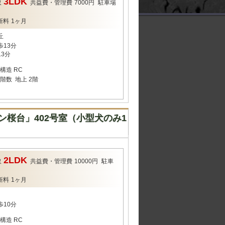
3LDK
取
共益費・管理費
7000円
駐車場
新料
1ヶ月
丘
歩13分
3分
構造
RC
階数
地上 2階
桜台」402号室（小型犬のみ1
2LDK
取
共益費・管理費
10000円
駐車
新料
1ヶ月
歩10分
構造
RC