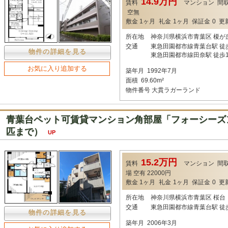
14.9万円
賃料
マンション
間
空無
敷金
1ヶ月
礼金
1ヶ月
保証金
0
更
所在地
神奈川県横浜市青葉区 榎が
交通
東急田園都市線青葉台駅 徒
物件の詳細を見る
東急田園都市線田奈駅 徒歩1
お気に入り追加する
築年月
1992年7月
面積
69.60m²
物件番号
大貫ラガーランド
青葉台ペット可賃貸マンション角部屋「フォーシーズン
匹まで）
UP
15.2万円
賃料
マンション
間
場
空有 22000円
敷金
1ヶ月
礼金
1ヶ月
保証金
0
更
所在地
神奈川県横浜市青葉区 桜台
交通
東急田園都市線青葉台駅 徒
物件の詳細を見る
築年月
2006年3月