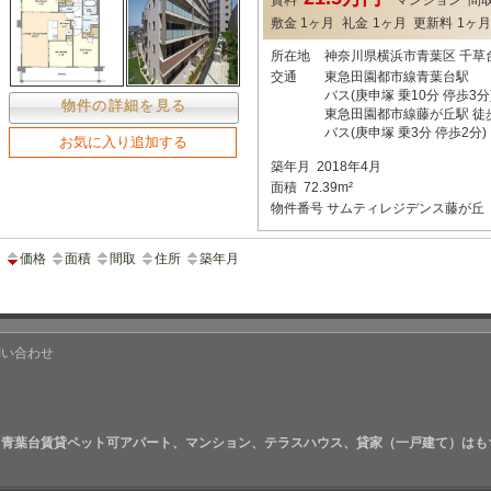
敷金
1ヶ月
礼金
1ヶ月
更新料
1ヶ月
所在地
神奈川県横浜市青葉区 千草
交通
東急田園都市線青葉台駅
バス(庚申塚 乗10分 停歩3分
物件の詳細を見る
東急田園都市線藤が丘駅 徒
バス(庚申塚 乗3分 停歩2分)
お気に入り追加する
築年月
2018年4月
面積
72.39m²
物件番号
サムティレジデンス藤が丘
価格
面積
間取
住所
築年月
問い合わせ
青葉台賃貸ペット可アパート、マンション、テラスハウス、貸家（一戸建て）はも