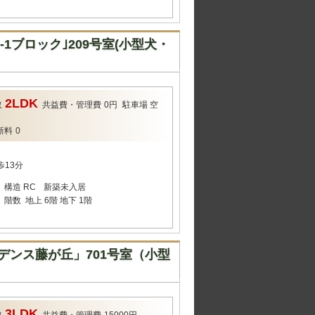
ブロック｣209号室(小型犬・
2LDK
取
共益費・管理費
0円
駐車場
空
新料
0
歩13分
構造
RC
新築未入居
階数
地上 6階 地下 1階
ンス藤が丘」701号室（小型
3LDK
取
共益費・管理費
15000円