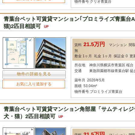
物件番号
クリオ青葉台
青葉台ペット可賃貸マンション｢プロミライズ青葉台A-1
猫)2匹目相談可
UP
21.5万円
賃料
マンション
間
無
敷金
1ヶ月
礼金
1ヶ月
保証金
0
更
所在地
神奈川県横浜市青葉区 桜台
交通
東急田園都市線青葉台駅 徒
物件の詳細を見る
築年月
2026年5月
お気に入り追加する
面積
53.04m²
物件番号
プロミライズ青葉台
青葉台ペット可賃貸マンション角部屋「サムティレジデ
犬・猫）2匹目相談可
UP
21.5万円
賃料
マンション
間