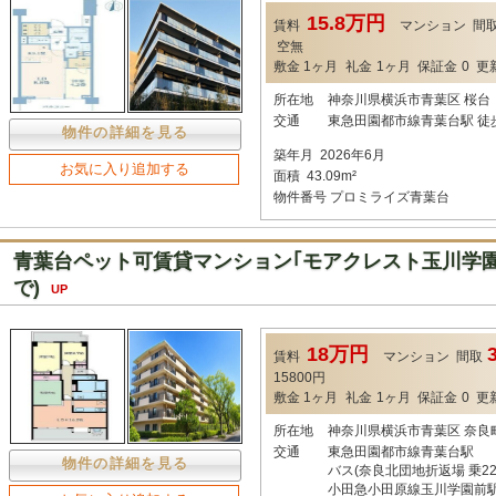
15.8万円
賃料
マンション
間
空無
敷金
1ヶ月
礼金
1ヶ月
保証金
0
更
所在地
神奈川県横浜市青葉区 桜台
交通
東急田園都市線青葉台駅 徒
物件の詳細を見る
築年月
2026年6月
お気に入り追加する
面積
43.09m²
物件番号
プロミライズ青葉台
青葉台ペット可賃貸マンション｢モアクレスト玉川学園Ⅱ
で)
UP
18万円
賃料
マンション
間取
15800円
敷金
1ヶ月
礼金
1ヶ月
保証金
0
更
所在地
神奈川県横浜市青葉区 奈良
交通
東急田園都市線青葉台駅
物件の詳細を見る
バス(奈良北団地折返場 乗22
小田急小田原線玉川学園前駅