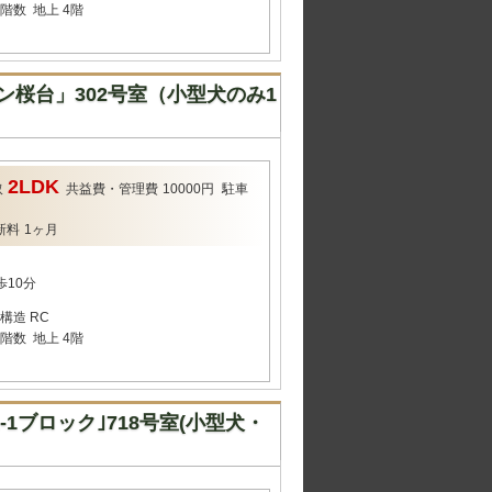
階数
地上 4階
桜台」302号室（小型犬のみ1
2LDK
取
共益費・管理費
10000円
駐車
新料
1ヶ月
歩10分
構造
RC
階数
地上 4階
ブロック｣718号室(小型犬・