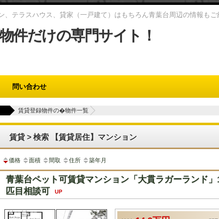
ン、テラスハウス、貸家（一戸建て）はもちろん青葉台周辺の情報もご
物件だけの専門サイト！
問い合わせ
賃貸登録物件の�物件一覧
賃貸 > 検索 【賃貸居住】マンション
価格
面積
間取
住所
築年月
青葉台ペット可賃貸マンション「大貫ラガーランド」1
匹目相談可
UP