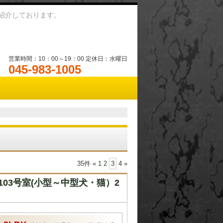
紹介しております。
営業時間：10：00～19：00 定休日：水曜日
045-983-1005
35件
«
1
2
3
4
»
03号室(小型～中型犬・猫）2