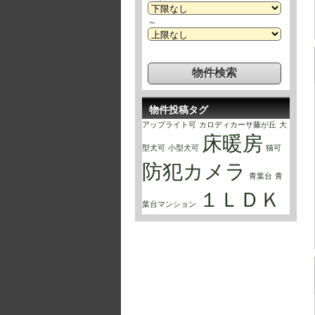
～
物件投稿タグ
アップライト可
カロディカーサ藤が丘
大
床暖房
型犬可
小型犬可
猫可
防犯カメラ
青葉台
青
１ＬＤＫ
葉台マンション