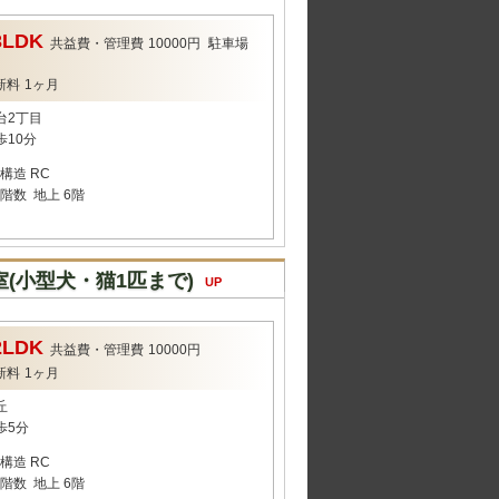
3LDK
共益費・管理費
10000円
駐車場
新料
1ヶ月
台2丁目
歩10分
構造
RC
階数
地上 6階
(小型犬・猫1匹まで)
UP
2LDK
共益費・管理費
10000円
新料
1ヶ月
丘
歩5分
構造
RC
階数
地上 6階