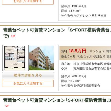
お気に入り追加する
築年月
1988年1月
面積
74.60m²
物件番号
モアクレスト玉川学園Ⅱ
青葉台ペット可賃貸マンション「SｰFORT横浜青葉台」
で)
UP
18.5万円
賃料
マンション
間
敷金
1ヶ月
礼金
1ヶ月
保証金
0
更
所在地
神奈川県横浜市青葉区 青葉
交通
東急田園都市線青葉台駅 徒
物件の詳細を見る
築年月
2008年9月
面積
65.27m²
お気に入り追加する
物件番号
SｰFORT横浜青葉台
青葉台ペット可賃貸マンション｢S-FORT横浜青葉台｣
UP