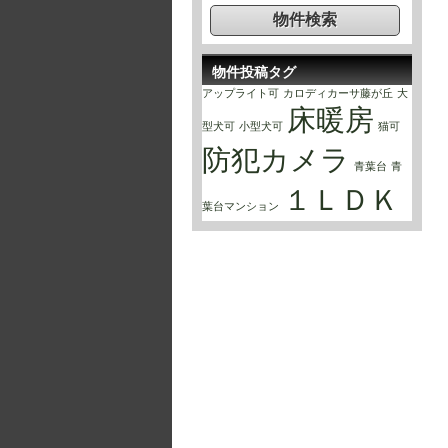
物件投稿タグ
アップライト可
カロディカーサ藤が丘
大
床暖房
型犬可
小型犬可
猫可
防犯カメラ
青葉台
青
１ＬＤＫ
葉台マンション