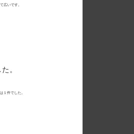
くて広いです。
した。
分は１件でした。