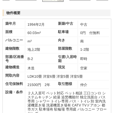
物件概要
築年月
新築/中古
1994年2月
中古
面積
駐車場
60.03m²
0円 付無料
バルコニー
向き
m²
南
建物階数
部屋階数
地上2階
1-2階
部屋/区画番
引渡/入居時
B-2
即時
号
期
建物構造
現況
木造
空家
間取内容
LDK10畳 洋室6畳 洋室5畳 洋室5畳
住宅保険料
取引態様
21500円 2年
仲介
設備・条件
２人入居可 ペット対応 ペット相談 三口コンロ シ
ステムキッチン 給湯 追焚機能付 独立洗面台 バス
専用 シャワー トイレ専用 バス・トイレ別 室内洗
濯機置き場 洗濯機置き場有 CATV TVドアホン 都
市ガス 駐車場有 駐輪場 専用庭 バルコニー フロー