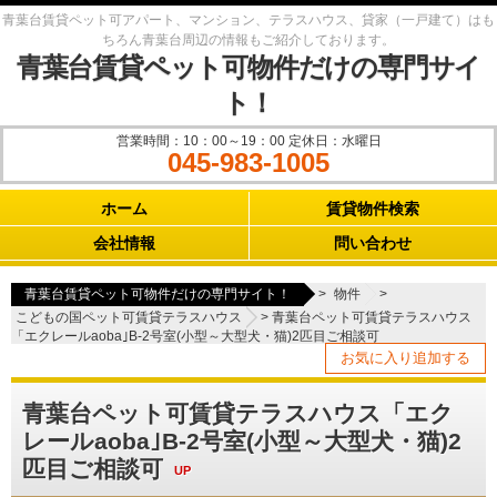
青葉台賃貸ペット可アパート、マンション、テラスハウス、貸家（一戸建て）はも
ちろん青葉台周辺の情報もご紹介しております。
青葉台賃貸ペット可物件だけの専門サイ
ト！
営業時間：10：00～19：00 定休日：水曜日
045-983-1005
Main menu
ホーム
賃貸物件検索
会社情報
問い合わせ
青葉台賃貸ペット可物件だけの専門サイト！
>
物件
>
こどもの国ペット可賃貸テラスハウス
>
青葉台ペット可賃貸テラスハウス
「エクレールaoba｣B-2号室(小型～大型犬・猫)2匹目ご相談可
お気に入り追加する
青葉台ペット可賃貸テラスハウス「エク
レールaoba｣B-2号室(小型～大型犬・猫)2
匹目ご相談可
UP