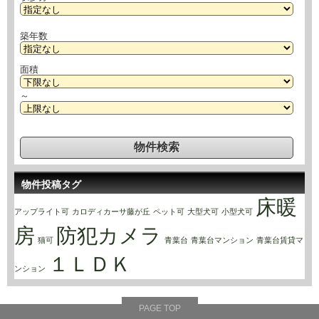
築年数
面積
～
物件投稿タグ
床暖
アップライト可
カロディカーサ藤が丘
ペット可
大型犬可
小型犬可
房
防犯カメラ
猫可
青葉台
青葉台マンション
青葉台賃貸マ
１ＬＤＫ
ンション
PAGE TOP