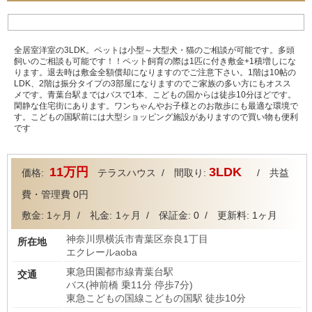
全居室洋室の3LDK。ペットは小型～大型犬・猫のご相談が可能です。多頭
飼いのご相談も可能です！！ペット飼育の際は1匹に付き敷金+1積増しにな
ります。退去時は敷金全額償却になりますのでご注意下さい。1階は10帖の
LDK、2階は振分タイプの3部屋になりますのでご家族の多い方にもオスス
メです。青葉台駅まではバスで1本、こどもの国からは徒歩10分ほどです。
閑静な住宅街にあります。ワンちゃんやお子様とのお散歩にも最適な環境で
す。こどもの国駅前には大型ショッピング施設がありますので買い物も便利
です
11万円
3LDK
価格
:
テラスハウス
/ 間取り:
/ 共益
費・管理費
0円
敷金:
1ヶ月
/ 礼金:
1ヶ月
/ 保証金:
0
/ 更新料:
1ヶ月
神奈川県横浜市青葉区奈良1丁目
所在地
エクレールaoba
東急田園都市線青葉台駅
交通
バス(神前橋 乗11分 停歩7分)
東急こどもの国線こどもの国駅 徒歩10分