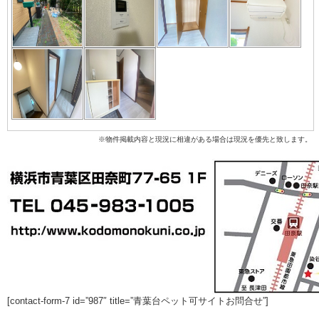
※物件掲載内容と現況に相違がある場合は現況を優先と致します。
[contact-form-7 id=”987″ title=”青葉台ペット可サイトお問合せ”]