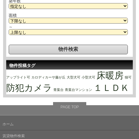
築年数
面積
～
物件投稿タグ
床暖房
アップライト可
カロディカーサ藤が丘
大型犬可
小型犬可
猫可
防犯カメラ
１ＬＤＫ
青葉台
青葉台マンション
PAGE TOP
ホーム
賃貸物件検索