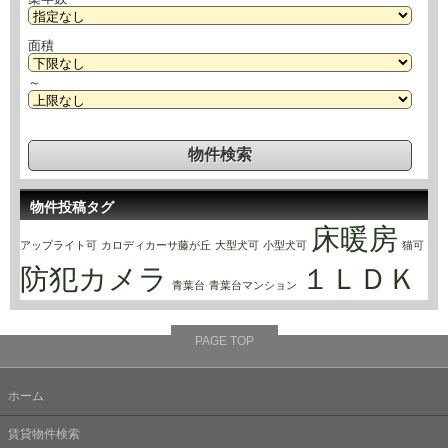
面積
～
物件投稿タグ
床暖房
アップライト可
カロディカーサ藤が丘
大型犬可
小型犬可
猫可
防犯カメラ
１ＬＤＫ
青葉台
青葉台マンション
PAGE TOP
ホーム
賃貸物件検索