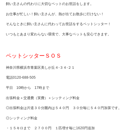
飼い主さんの代わりに大切なペットのお世話をします。
お仕事が忙しい！飼い主さんが、熱が出てお散歩に行けない！
そんなときに飼い主さんに代わってお世話をするペットシッター！
いつもとあまり変わらない環境で、大事なペットも安心できます。
ペットシッターＳＯＳ
神奈川県横浜市青葉区美しが丘４-３４-２１
電話0120-688-505
平日 10時から 17時まで
出張料金＋交通費（実費）＋シッティング料金
◎出張料金は片道３０分圏内は５４０円 ３０分毎に５４０円加算です。
◎シッティング料金
・１５キロまで ２７００円 １匹増す毎に1620円追加