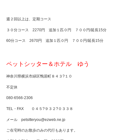
週２回以上は、定期コース
３０分コース 2270円 追加１匹０円 ７００円/延長15分
60分コース 2670円 追加１匹０円 ７００円/延長15分
ペットシッター＆ホテル ゆう
神奈川県横浜市緑区鴨居町８４３?１０
不定休
080-6566-2306
TEL・FAX ０４５?９３２?０３３８
メール
petsitteryou@ezweb.ne.jp
ご在宅時のお散歩のみの代行もあります。