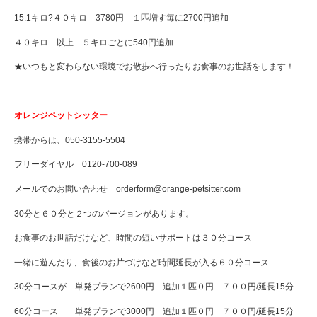
15.1キロ?４０キロ 3780円 １匹増す毎に2700円追加
４０キロ 以上 ５キロごとに540円追加
★いつもと変わらない環境でお散歩へ行ったりお食事のお世話をします！
オレンジペットシッター
携帯からは、050-3155-5504
フリーダイヤル 0120-700-089
メールでのお問い合わせ orderform@orange-petsitter.com
30分と６０分と２つのバージョンがあります。
お食事のお世話だけなど、時間の短いサポートは３０分コース
一緒に遊んだり、食後のお片づけなど時間延長が入る６０分コース
30分コースが 単発プランで2600円 追加１匹０円 ７００円/延長15分
60分コース 単発プランで3000円 追加１匹０円 ７００円/延長15分